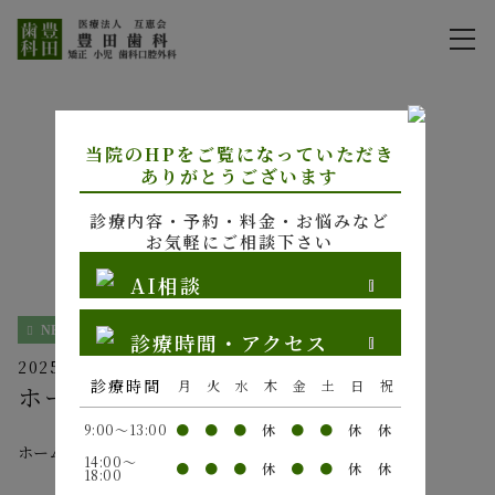
お知らせ
当院のHPをご覧になっていただき
ありがとうございます
診療内容・予約・料金・お悩みなど
お気軽にご相談下さい
HOME
お知らせ
ホームページが新しくなりました。
AI相談
NEWS
診療時間・アクセス
2025.02.28
診療時間
月
火
水
木
金
土
日
祝
ホームページが新しくなりました。
9:00～13:00
●
●
●
休
●
●
休
休
ホームページが新しくなりました。
14:00～
●
●
●
休
●
●
休
休
18:00